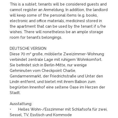
This is a sublet; tenants will be considered guests and 
cannot register an Anmeldung. In addition, the landlord 
will keep some of the personal items (e.g. books, 
electronic and office materials, medicines) stored in 
the apartment that can be used by the tenant if s/he 
wishes. There will nonetheless be an ample storage 
room for tenant’s belongings. 

DEUTSCHE VERSION 

Diese 70 m² große, möblierte Zweizimmer-Wohnung 
verbindet zentrale Lage mit ruhigem Wohnkomfort. 
Sie befindet sich in Berlin-Mitte, nur wenige 
Gehminuten vom Checkpoint Charlie, 
Gendarmenmarkt, der Friedrichstraße und Unter den 
Lindn entfernt, und bietet mit ihrem Balkon zum 
begrünten Innenhof eine seltene Oase im Herzen der 
Stadt. 

Ausstattung:

•	Helles Wohn-/Esszimmer mit Schlafsofa für zwei, 
Sessel, TV, Esstisch und Kommode
