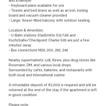
and a hairdyer

- Keyboard piano available for use

- Towels and bed linens as well as an iron, ironing 
board and vacuum cleaner provided

- Large, flower-filled balcony with outdoor seating

Location & Amenities:

- U-Bahn stations Stadtmitte (U2/U6) and 
Kochstraße/Checkpoint Charlie (U6) are just a few 
minutes’ away

- Bus connections M29, 200, 265, 248

Nearby supermarkets: Lidl, Rewe, plus drug stores like 
Rossmann, DM, and various local shops

Surrounded by cafés, bakeries, and restaurants with 
both local and international cuisine

A refundable deposit of €1,000 is required and will be 
returned at the end of the stay if the apartment is left 
in good condition.

Please note:
