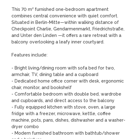
This 70 m² furnished one-bedroom apartment 
combines central convenience with quiet comfort. 
Situated in Berlin-Mitte—within walking distance of 
Checkpoint Charlie, Gendarmenmarkt, Friedrichstraße, 
and Unter den Linden —it offers a rare retreat with a 
balcony overlooking a leafy inner courtyard.

Features include:

- Bright living/dining room with sofa bed for two, 
armchair, TV, dining table and a cupboard

- Dedicated home office corner with desk, ergonomic 
chair, monitor, and bookshelf

- Comfortable bedroom with double bed, wardrobe 
and cupboards, and direct access to the balcony

- Fully equipped kitchen with stove, oven, a large 
fridge with a freezer, microwave, kettle, coffee 
machine, pots, pans, dishes, dishwasher and a washer-
dryer combo

- Modern furnished bathroom with bathtub/shower 