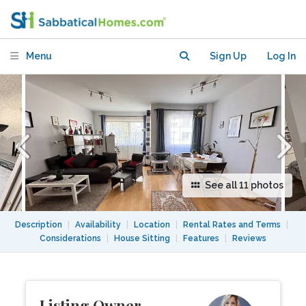
with Balcony & Home Office in Berlin-
Mitte
Menu
Sign Up
Log In
See all 11 photos
Description
|
Availability
|
Location
|
Rental Rates and Terms
|
Considerations
|
House Sitting
|
Features
|
Reviews
Listing Owner